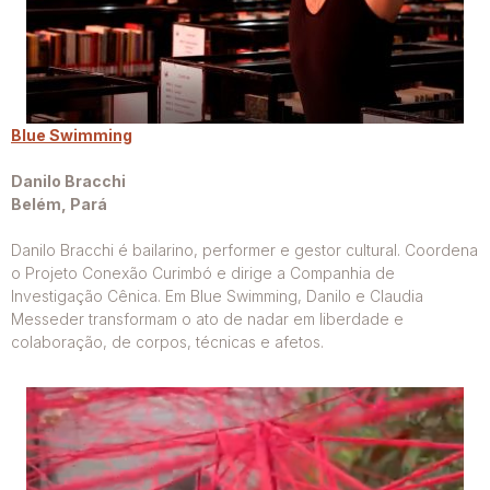
Blue Swimming
Danilo Bracchi
Belém, Pará
Danilo Bracchi é bailarino, performer e gestor cultural. Coordena
o Projeto Conexão Curimbó e dirige a Companhia de
Investigação Cênica. Em Blue Swimming, Danilo e Claudia
Messeder transformam o ato de nadar em liberdade e
colaboração, de corpos, técnicas e afetos.