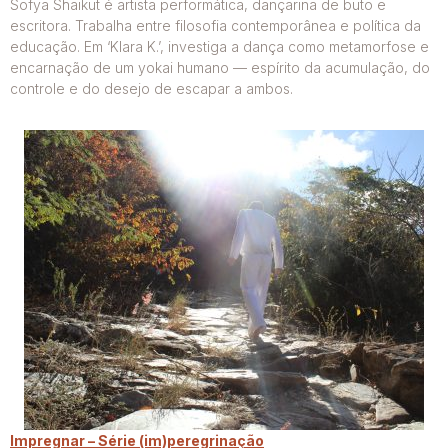
Sofya Shaikut é artista performática, dançarina de butō e
escritora. Trabalha entre filosofia contemporânea e política da
educação. Em ‘Klara K.’, investiga a dança como metamorfose e
encarnação de um yokai humano — espírito da acumulação, do
controle e do desejo de escapar a ambos.
Impregnar – Série (im)peregrinação