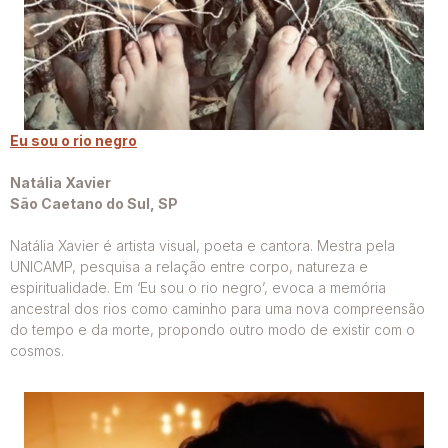
Eu sou o rio negro
Natália Xavier
São Caetano do Sul, SP
Natália Xavier é artista visual, poeta e cantora. Mestra pela
UNICAMP, pesquisa a relação entre corpo, natureza e
espiritualidade. Em ‘Eu sou o rio negro’, evoca a memória
ancestral dos rios como caminho para uma nova compreensão
do tempo e da morte, propondo outro modo de existir com o
cosmos.