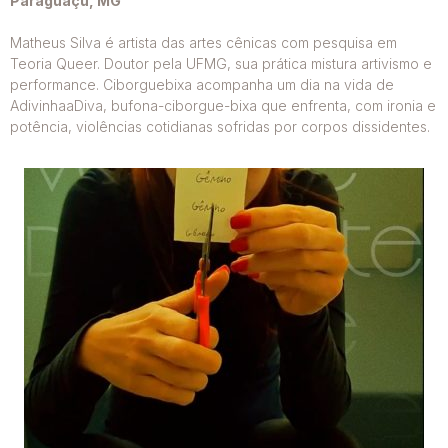
Paraguaçu, MG
Matheus Silva é artista das artes cênicas com pesquisa em
Teoria Queer. Doutor pela UFMG, sua prática mistura artivismo e
performance. Ciborguebixa acompanha um dia na vida de
AdivinhaaDiva, bufona-ciborgue-bixa que enfrenta, com ironia e
potência, violências cotidianas sofridas por corpos dissidentes.