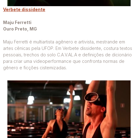
Verbete dissidente
Maju Ferretti
Ouro Preto, MG
Maju Ferretti é multiartista agênero e artivista, mestrande em
artes cênicas pela UFOP. Em Verbete dissidente, costura textos
pessoais, trechos do solo C.A.V.AL.A e definições de dicionário
para criar uma videoperformance que confronta normas de
gênero e ficções cistemizadas.