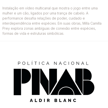
Instalação em vídeo multicanal que mostra o jogo entre uma
mulher e um cão, ligados por uma trança de cabelo. A
performance desafia relações de poder, cuidado e
interdependência entre espécies. Em suas obras, Milla Camilla
Prey explora zonas ambíguas de conexão entre espécies,
formas de vida e estruturas simbólicas.