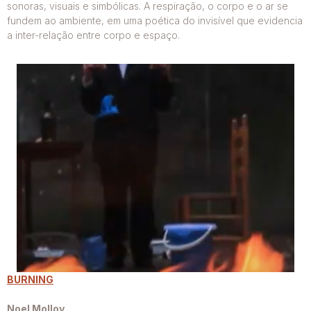
sonoras, visuais e simbólicas. A respiração, o corpo e o ar se
fundem ao ambiente, em uma poética do invisível que evidencia
a inter-relação entre corpo e espaço.
BURNING
Noel Molloy