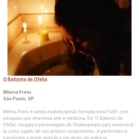
O Batismo de Ofélia
Milena Preto
São Paulo, SP
Milena Preto é artista multidisciplinar formada pela FAAP, com
pesquisa que atravessa arte e medicina. Em ‘O Batismo de
Ofélia’, resgata a personagem de Shakespeare para reescrevê-
la como sujeito de seu próprio renascimento. A performance
transforma a morte simbólica em gesto de agência.