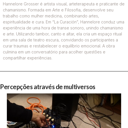
Hannelore Grosser é artista visual, arteterapeuta e praticante de
chamanismo. Formada em Arte e Filosofia, desenvolve seu
trabalho como mulher medicina, combinando artes,
espiritualidade e cura. Em “La Curación”, Hannelore conduz uma
experiência de uma hora de transe sonoro, unindo chamanismo
e arte. Utilizando tambor, canto e altar, ela cria um espaço ritual
em uma sala de teatro escura, convidando os participantes a
curar traumas e restabelecer o equilíbrio emocional. A obra
culmina em um conversatório para acolher questões e
compartilhar experiências.
Percepções através de multiversos