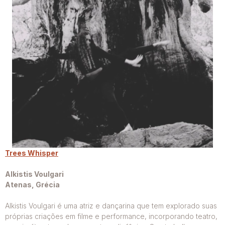
Trees Whisper
Alkistis Voulgari
Atenas, Grécia
Alkistis Voulgari é uma atriz e dançarina que tem explorado suas
próprias criações em filme e performance, incorporando teatro,