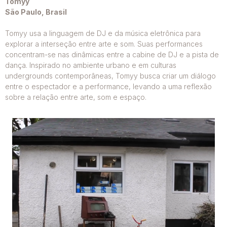
Tomyy
São Paulo, Brasil
Tomyy usa a linguagem de DJ e da música eletrônica para
explorar a interseção entre arte e som. Suas performances
concentram-se nas dinâmicas entre a cabine de DJ e a pista de
dança. Inspirado no ambiente urbano e em culturas
undergrounds contemporâneas, Tomyy busca criar um diálogo
entre o espectador e a performance, levando a uma reflexão
sobre a relação entre arte, som e espaço.