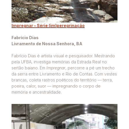
Impregnar – Série (im)peregrinação
Fabrício Dias
Livramento de Nossa Senhora, BA
Fabrício Dias é artista visual e pesquisador. Mestrando
pela UFBA, investiga memórias da Estrada Real no
sertão baiano. Em
Impregnar
, percorre a pé um trecho
da serra entre Livramento e Rio de Contas. Com vestes
brancas, coleta rastros poéticos do território — terra,
poeira, calor, suor — impregnando o corpo de
memória e ancestralidade.