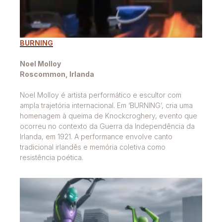
BURNING
Noel Molloy
Roscommon, Irlanda
Noel Molloy é artista performático e escultor com
ampla trajetória internacional. Em ‘BURNING’, cria uma
homenagem à queima de Knockcroghery, evento que
ocorreu no contexto da Guerra da Independência da
Irlanda, em 1921. A performance envolve canto
tradicional irlandês e memória coletiva como
resistência poética.