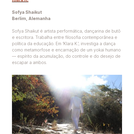
Sofya Shaikut
Berlim, Alemanha
Sofya Shaikut é artista performática, dançarina de butō
e escritora. Trabalha entre filosofia contemporânea e
política da educação. Em ‘Klara K.’, investiga a dança
como metamorfose e encarnação de um yokai humano
— espírito da acumulação, do controle e do desejo de
escapar a ambos.