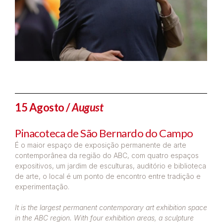
15 Agosto /
August
Pinacoteca de São Bernardo do Campo
É o maior espaço de exposição permanente de arte
contemporânea da região do ABC, com quatro espaços
expositivos, um jardim de esculturas, auditório e biblioteca
de arte, o local é um ponto de encontro entre tradição e
experimentação.
It is the largest permanent contemporary art exhibition space
in the ABC region. With four exhibition areas, a sculpture