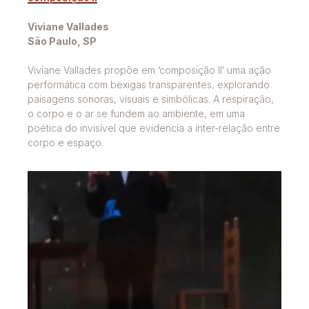
Viviane Vallades
São Paulo, SP
Viviane Vallades propõe em ‘composição II’ uma ação
performática com bexigas transparentes, explorando
paisagens sonoras, visuais e simbólicas. A respiração,
o corpo e o ar se fundem ao ambiente, em uma
poética do invisível que evidencia a inter-relação entre
corpo e espaço.