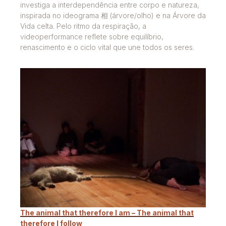
investiga a interdependência entre corpo e natureza,
inspirada no ideograma 相 (árvore/olho) e na Árvore da
Vida celta. Pelo ritmo da respiração, a
videoperformance reflete sobre equilíbrio,
renascimento e o ciclo vital que une todos os seres.
The animal that therefore I am – The animal that
therefore I follow