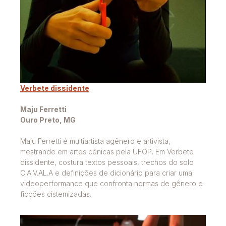
Verbete dissidente
Maju Ferretti
Ouro Preto, MG
Maju Ferretti é multiartista agênero e artivista,
mestrande em artes cênicas pela UFOP. Em Verbete
dissidente, costura textos pessoais, trechos do solo
C.A.V.AL.A e definições de dicionário para criar uma
videoperformance que confronta normas de gênero e
ficções cistemizadas.