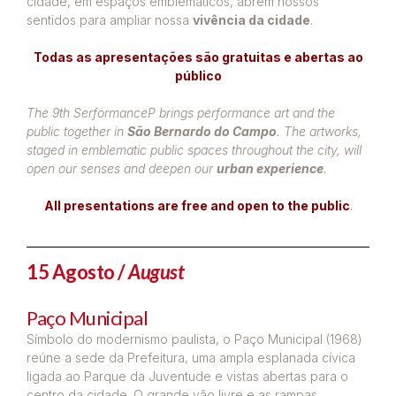
cidade, em espaços emblemáticos, abrem nossos
sentidos para ampliar nossa
vivência da cidade
.
Todas as apresentações são gratuitas e abertas ao
público
The 9th SerformanceP brings performance art and the
public together in
São Bernardo do Campo
. The artworks,
staged in emblematic public spaces throughout the city, will
open our senses and deepen our
urban experience
.
All presentations are free and open to the public
.
15 Agosto /
August
Paço Municipal
Símbolo do modernismo paulista, o Paço Municipal (1968)
reúne a sede da Prefeitura, uma ampla esplanada cívica
ligada ao Parque da Juventude e vistas abertas para o
centro da cidade. O grande vão livre e as rampas