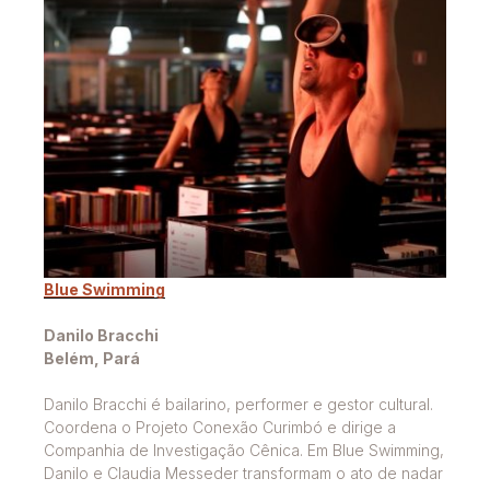
Blue Swimming
Danilo Bracchi
Belém, Pará
Danilo Bracchi é bailarino, performer e gestor cultural.
Coordena o Projeto Conexão Curimbó e dirige a
Companhia de Investigação Cênica. Em Blue Swimming,
Danilo e Claudia Messeder transformam o ato de nadar